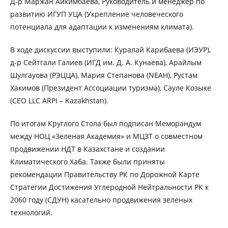
Д-р Маржан Айкимбаева, Руководитель и менеджер по
развитию ИГУП УЦА (Укрепление человеческого
потенциала для адаптации к изменениям климата).
В ходе дискуссии выступили: Куралай Карибаева (ИЭУР),
д-р Сейтгали Галиев (ИГД им. Д. А. Кунаева), Арайлым
Шулгауова (РЭЦЦА), Мария Степанова (NEAH), Рустам
Хакимов (Президент Ассоциации туризма), Сауле Козыке
(CEO LLC ARPI – Kazakhstan).
По итогам Круглого Стола был подписан Меморандум
между НОЦ «Зеленая Академия» и МЦЗТ о совместном
продвижении НДТ в Казахстане и создании
Климатического Хаба. Также были приняты
рекомендации Правительству РК по Дорожной Карте
Стратегии Достижения Углеродной Нейтральности РК к
2060 году (СДУН) касательно продвижения зеленых
технологий.