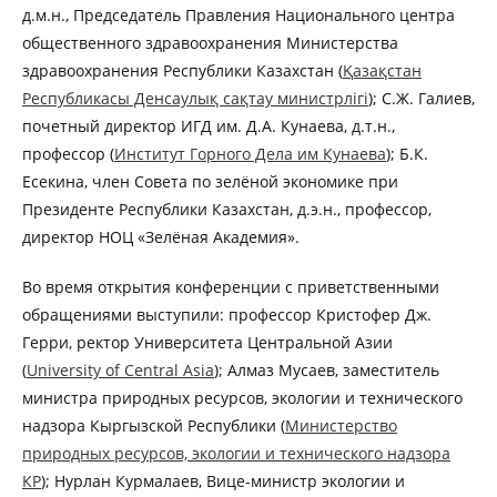
д.м.н., Председатель Правления Национального центра
общественного здравоохранения Министерства
здравоохранения Республики Казахстан (
Қазақстан
Республикасы Денсаулық сақтау министрлігі
); С.Ж. Галиев,
почетный директор ИГД им. Д.А. Кунаева, д.т.н.,
профессор (
Институт Горного Дела им Кунаева
); Б.К.
Есекина, член Совета по зелёной экономике при
Президенте Республики Казахстан, д.э.н., профессор,
директор НОЦ «Зелёная Академия».
Во время открытия конференции с приветственными
обращениями выступили: профессор Кристофер Дж.
Герри, ректор Университета Центральной Азии
(
University of Central Asia
); Алмаз Мусаев, заместитель
министра природных ресурсов, экологии и технического
надзора Кыргызской Республики (
Министерство
природных ресурсов, экологии и технического надзора
КР
); Нурлан Курмалаев, Вице-министр экологии и