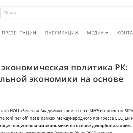
ПРЕЗЕНТАЦИИ
ПУБЛИКАЦИИ
МЕДИА
КОНТ
 экономическая политика РК:
льной экономики на основе
-Султан) НОЦ «Зеленая Академия» совместно с МНЭ и проектом SIP
(online/ offline) в рамках Международного Конгресса ECOJER 
кация национальной экономики на основе декарбонизации».
тегии низкоуглеродного Развития РК до 2060 в свете