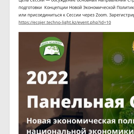
подготовки Концепции Новой Экономической Политик
или присоединиться к Сессии через Zoom. Зарегистри
https://ecojer.techno-light.kz/event.php?id=10