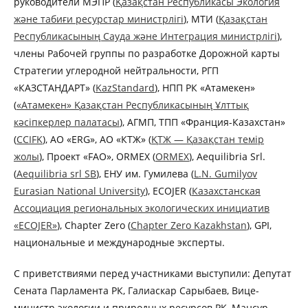
руководители МЭПР (
Қазақстан Республикасы Экология
және табиғи ресурстар министрлігі
), МТИ (
Қазақстан
Республикасының Сауда және Интеграция министрлiгi
),
члены Рабочей группы по разработке Дорожной карты
Стратегии углеродной нейтральности, РГП
«КАЗСТАНДАРТ» (
KazStandard
), НПП РК «Атамекен»
(
«Атамекен» Қазақстан Республикасының Ұлттық
кәсіпкерлер палатасы
), АГМП, ТПП «Франция-Казахстан»
(
CCIFK
), АО «ERG», АО «КТЖ» (
ҚТЖ — Қазақстан темір
жолы
), Проект «FAO», ORMEX (
ORMEX
), Aequilibria Srl.
(
Aequilibria srl SB
), ЕНУ им. Гумилева (
L.N. Gumilyov
Eurasian National University
), ECOJER (
Казахстанская
Ассоциация региональных экологических инициатив
«ECOJER»
), Chapter Zero (
Chapter Zero Kazakhstan
), GPI,
национальные и международные эксперты.
С приветствиями перед участниками выступили: Депутат
Сената Парламента РК, Галиаскар Сарыбаев, Вице-
министр экологии и природных ресурсов РК, Мансур