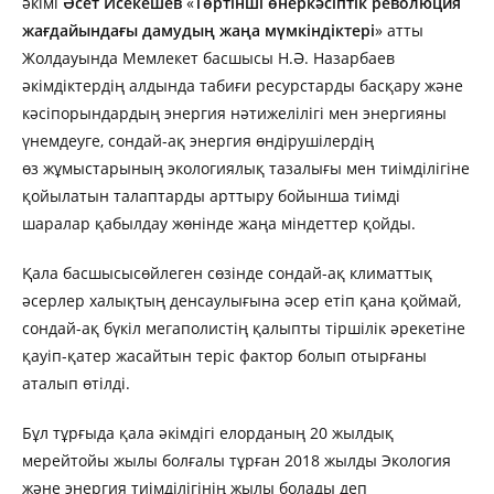
әкімі
Әсет Исекешев
«
Төртінші өнеркәсіптік революция
жағдайындағы дамудың жаңа мүмкіндіктері
» атты
Жолдауында Мемлекет басшысы Н.Ә. Назарбаев
әкімдіктердің алдында табиғи ресурстарды басқару және
кәсіпорындардың энергия нәтижелілігі мен энергияны
үнемдеуге, сондай-ақ энергия өндірушілердің
өз жұмыстарының экологиялық тазалығы мен тиімділігіне
қойылатын талаптарды арттыру бойынша тиімді
шаралар қабылдау жөнінде жаңа міндеттер қойды.
Қала басшысысөйлеген сөзінде сондай-ақ климаттық
әсерлер халықтың денсаулығына әсер етіп қана қоймай,
сондай-ақ бүкіл мегаполистің қалыпты тіршілік әрекетіне
қауіп-қатер жасайтын теріс фактор болып отырғаны
аталып өтілді.
Бұл тұрғыда қала әкімдігі елорданың 20 жылдық
мерейтойы жылы болғалы тұрған 2018 жылды Экология
және энергия тиімділігінің жылы болады деп