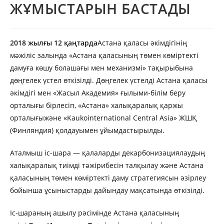
ЖҰМЫСТАРЫН БАСТАДЫ
2018 жылғы 12 қаңтарда
Астана қаласы әкімдігінің
мәжіліс залында «Астана қаласының төмен көміртекті
дамуға көшу болашағы мен механизмі» тақырыбына
дөңгелек үстел өткізілді. Дөңгелек үстелді Астана қаласы
әкімдігі мен «Жасыл Академия» ғылыми-білім беру
орталығы бірлесіп, «Астана» халықаралық қаржы
орталығыжәне «Kaukointernational Central Asia» ЖШҚ
(Финляндия) қолдауымен ұйымдастырылды.
Аталмыш іс-шара — қалаларды декарбонизациялаудың
халықаралық тиімді тәжірибесін талқылау және Астана
қаласының төмен көміртекті даму стратегиясын әзірлеу
бойынша ұсыныстарды дайындау мақсатында өткізілді.
Іс-шараның ашылу рәсімінде Астана қаласының