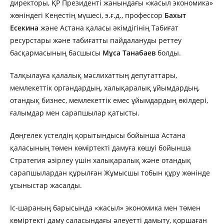
директоры, ҚР Президенті жанындағы «жасыл экономика»
жөніндегі Кеңестің мүшесі, э.ғ.д., профессор
Бахыт
Есекина
және Астана қаласы әкімдігінің Табиғат
ресурстары және табиғатты пайдалануды реттеу
басқармасының басшысы
Мұса Танабаев
болды.
Талқылауға қалалық мәслихаттың депутаттары,
мемлекеттік органдардың, халықаралық ұйымдардың,
отандық бизнес, мемлекеттік емес ұйымдардың өкілдері,
ғалымдар мен сарапшылар қатысты.
Дөңгелек үстелдің қорытындысы бойынша Астана
қаласының төмен көміртекті дамуға көшуі бойынша
Стратегия әзірлеу үшін халықаралық және отандық
сарапшылардан құрылған Жұмысшы тобын құру жөнінде
ұсыныстар жасалды.
Іс-шараның барысында «жасыл» экономика мен төмен
көміртекті даму саласындағы әлеуетті дамыту, қоршаған