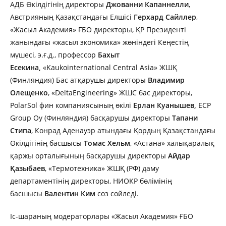
АДБ Өкілдігінің директоры
Джованни Капаннелли
,
Австрияның Қазақстандағы Елшісі
Герхард Сайллер
,
«Жасыл Академия» ҒБО директоры, ҚР Президенті
жанындағы «жасыл экономика» жөніндегі Кеңестің
мүшесі, э.ғ.д., профессор
Бахыт
Есекина,
«Kaukointernational Central Asia» ЖШҚ
(Финляндия) Бас атқарушы директоры
Владимир
Олещенко
, «DeltaEngineering» ЖШС бас директоры,
PolarSol фин компаниясының өкілі
Ерлан Куанышев,
ECP
Group Oy (Финляндия) басқарушы директоры
Тапани
Стипа
, Конрад Аденауэр атындағы Қордың Қазақстандағы
Өкілдігінің басшысы
Томас Хельм
, «Астана» халықаралық
қаржы орталығының басқарушы директоры
Айдар
Қазыбаев
, «Термотехника» ЖШҚ (РФ) даму
департаментінің директоры, НИОКР бөлімінің
басшысы
Валентин Ким
сөз сөйледі.
Іс-шараның модераторлары «Жасыл Академия» ҒБО