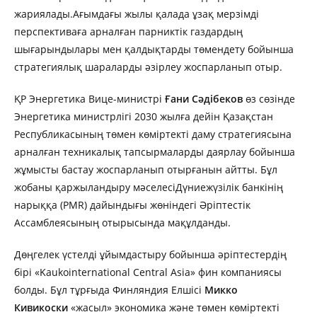
жариялады.Ағымдағы жылы қалада ұзақ мерзімді
перспективаға арналған парниктік газдардың
шығарындылары мен қалдықтарды төмендету бойынша
стратегиялық шараларды әзірлеу жоспарланып отыр.
ҚР Энергетика Вице-министрі
Ғани Сәдібеков
өз сөзінде
Энергетика министрлігі 2030 жылға дейін Қазақстан
Республикасының төмен көміртекті даму стратегиясына
арналған техникалық тапсырмаларды даярлау бойынша
жұмысты бастау жоспарланып отырғанын айтты. Бұл
жобаны қаржыландыру мәселесіДүниежүзілік банкінің
нарыққа (PMR) дайындығы жөніндегі Әріптестік
Ассамблеясының отырысында мақұлданды.
Дөңгелек үстелді ұйымдастыру бойынша әріптестердің
бірі «Kaukointernational Central Asia» фин компаниясы
болды. Бұл тұрғыда Финляндия Елшісі
Микко
Кивикоски
«жасыл» экономика және төмен көміртекті