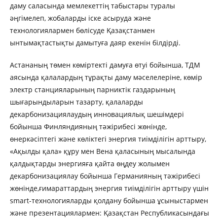
даму саласында мемлекеттің табыстары туралы
әңгімелеп, жобаларды іске асыруда және
технологиялармен бөлісуде Қазақстанмен
ынтымақтастықты дамытуға даяр екенін білдірді.
Астананың төмен көміртекті дамуға өтуі бойынша, ТДМ
аясында қалалардың тұрақты даму мәселелеріне, көмір
электр станцияларының парниктік газдарының
шығарындыларын тазарту, қалаларды
декарбонизациялаудың инновациялық шешімдері
бойынша Финляндияның тәжірибесі жөнінде,
өнеркәсіптегі және көліктегі энергия тиімділігін арттыру,
«Ақылды қала» құру мен Вена қаласының мысалында
қалдықтарды энергияға қайта өңдеу жолымен
декарбонизациялау бойынша Германияның тәжірибесі
жөнінде,ғимараттардың энергия тиімділігін арттыру үшін
smart-технологияларды қолдану бойынша ұсыныстармен
және презентациялармен: Қазақстан Республикасындағы