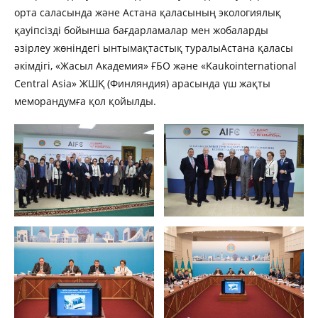
орта саласында және Астана қаласының экологиялық
қауіпсізді бойынша бағдарламалар мен жобаларды
әзірлеу жөніндегі ынтымақтастық туралыАстана қаласы
әкімдігі, «Жасыл Академия» ҒБО және «Kaukointernational
Central Asia» ЖШҚ (Финляндия) арасында үш жақты
меморандумға қол қойылды.