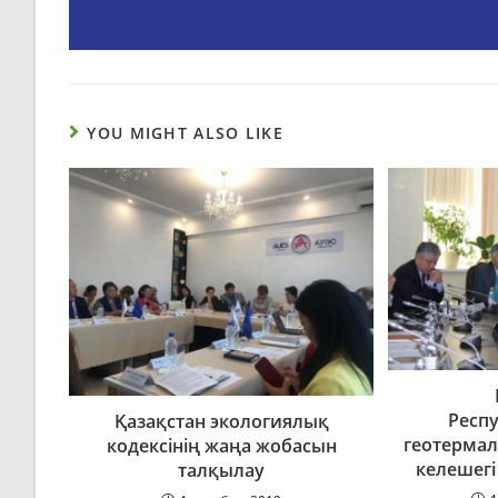
YOU MIGHT ALSO LIKE
Респ
Қазақстан экологиялық
геотермал
кодексінің жаңа жобасын
келешегі
талқылау