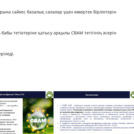
тарына сәйкес базалық салалар үшін көміртек бірліктерін
-бабы тетіктеріне қатысу арқылы CBAM тетігінің әсерін
ріледі.