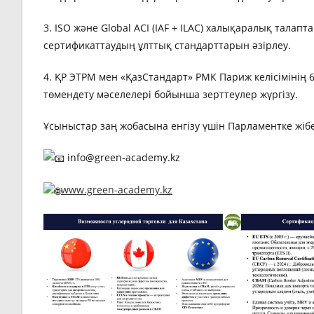
3. ISO және Global ACI (IAF + ILAC) халықаралық талап
сертификаттаудың ұлттық стандарттарын әзірлеу.
4. ҚР ЭТРМ мен «ҚазСтандарт» РМК Париж келісімінің 6
төмендету мәселелері бойынша зерттеулер жүргізу.
Ұсыныстар заң жобасына енгізу үшін Парламентке жібе
info@green-academy.kz
www.green-academy.kz