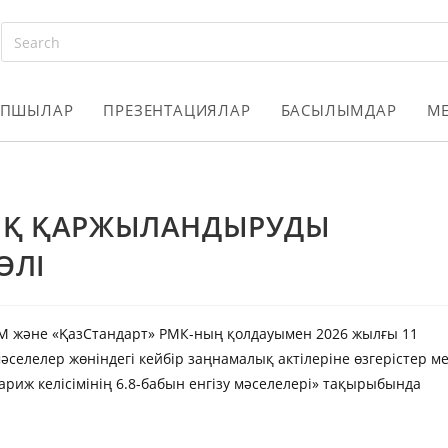
АПШЫЛАР
ПРЕЗЕНТАЦИЯЛАР
БАСЫЛЫМДАР
М
ЫҚ ҚАРЖЫЛАНДЫРУДЫ
ӨЛІ
ИМ және «ҚазСтандарт» РМК-ның қолдауымен 2026 жылғы 11
селелер жөніндегі кейбір заңнамалық актілеріне өзгерістер м
риж келісімінің 6.8-бабын енгізу мәселелері» тақырыбында