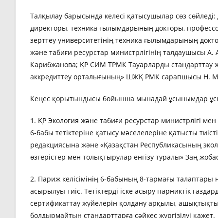
Талқылау барысында келесі қатысушылар сөз сөйледі: 
директоры, техника ғылымдарының докторы, профессор
зерттеу университетінің техника ғылымдарының докто
және табиғи ресурстар министрлігінің талдаушысы А. 
Карибжанова; ҚР СИМ ТРМК Тауарларды стандарттау ж
аккредиттеу орталығының» ШЖҚ РМК сарапшысы Н. М
Кеңес қорытындысы бойынша мынадай ұсынымдар ұ
1. ҚР Экология және табиғи ресурстар министрлігі мен
6-бабы тетіктеріне қатысу мәселелеріне қатысты тиіст
редакциясына және «Қазақстан Республикасының эколо
өзгерістер мен толықтырулар енгізу туралы» Заң жобас
2. Париж келісімінің 6-бабының 8-тармағы талаптары не
асырылуы тиіс. Тетіктерді іске асыру парниктік газдар
сертификаттау жүйелерін қолдану арқылы, ашықтықты
болдырмайтын стандарттарға сәйкес жүргізілуі қажет.