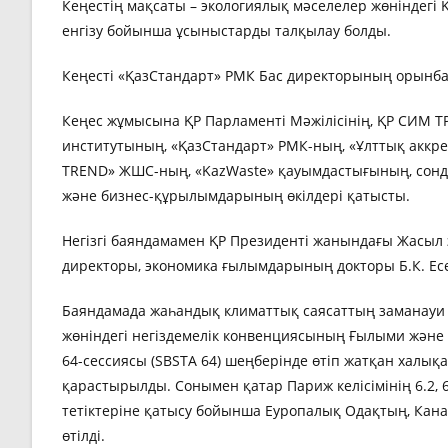
Кеңестің мақсаты – экологиялық мәселелер жөніндегі
енгізу бойынша ұсыныстарды талқылау болды.
Кеңесті «ҚазСтандарт» РМК Бас директорының орынбас
Кеңес жұмысына ҚР Парламенті Мәжілісінің, ҚР СИМ ТР
институтының, «ҚазСтандарт» РМК-ның, «Ұлттық аккр
TREND» ЖШС-ның, «KazWaste» қауымдастығының, сонда
және бизнес-құрылымдарының өкілдері қатысты.
Негізгі баяндамамен ҚР Президенті жанындағы Жасыл 
директоры, экономика ғылымдарының докторы Б.К. Есе
Баяндамада жаһандық климаттық саясаттың заманауи ү
жөніндегі негіздемелік конвенциясының Ғылыми және
64-сессиясы (SBSTA 64) шеңберінде өтіп жатқан халықа
қарастырылды. Сонымен қатар Париж келісімінің 6.2,
тетіктеріне қатысу бойынша Еуропалық Одақтың, Кан
өтілді.