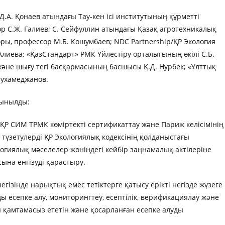
Д.А. Қонаев атындағы Тау-кен ісі институтының құрметті
 С.Ж. Галиев; С. Сейфуллин атындағы Қазақ агротехникалық
ры, профессор М.Б. Кошумбаев; NDC Partnership/ҚР Экология
Алиева; «ҚазСтандарт» РМК Үйлестіру орталығының өкілі С.Б.
әне шығу тегі басқармасының басшысы Қ.Д. Нурбек; «Ұлттық
ухамеджанов.
сынылды:
 ҚР СИМ ТРМК көміртекті сертификаттау және Париж келісімінің
і түзетулерді ҚР Экологиялық кодексінің қолданыстағы
гиялық мәселелер жөніндегі кейбір заңнамалық актілеріне
ына енгізуді қарастыру.
гізінде нарықтық емес тетіктерге қатысу ерікті негізде жүзеге
ды есепке алу, мониторингтеу, есептілік, верификациялау және
 қамтамасыз ететін және қосарланған есепке алуды