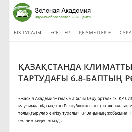
БІЗ ТУРАЛЫ
ЕСЕПТЕР
ҚЫЗМЕТТЕР
САР
ҚАЗАҚСТАНДА КЛИМАТТ
ТАРТУДАҒЫ 6.8-БАПТЫҢ Р
«Жасыл Академия» ғылыми-білім беру орталығы ҚР С
маусымда «Қазақстан Республикасының экологиялық мә
толықтырулар енгізу туралы» ҚР Заңының жобасына Па
онлайн-кеңес өткізді.