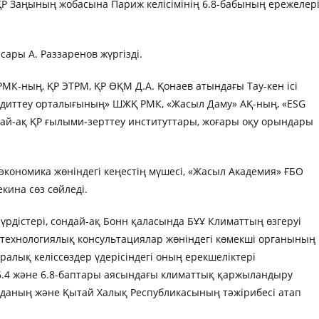
 ҚР Заңының жобасына Париж келісімінің 6.8-бабының ережелер
ары А. Раззаренов жүргізді.
МК-ның, ҚР ЭТРМ, ҚР ӨҚМ Д.А. Қонаев атындағы Тау-кен ісі
едиттеу орталығының» ШЖҚ РМК, «Жасыл Даму» АҚ-ның, «ESG
й-ақ ҚР ғылыми-зерттеу институттары, жоғары оқу орындары
экономика жөніндегі кеңестің мүшесі, «Жасыл Академия» ҒБО
кина сөз сөйледі.
рдістері, сондай-ақ Бонн қаласында БҰҰ Климаттың өзгеруі
 технологиялық консультациялар жөніндегі көмекші органының
ралық келіссөздер үдерісіндегі оның ерекшеліктері
 6.4 және 6.8-баптары аясындағы климаттық қаржыландыру
аданың және Қытай Халық Республикасының тәжірибесі атап