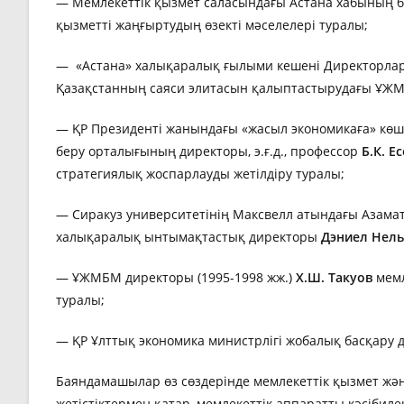
— Мемлекеттік қызмет саласындағы Астана хабының б
қызметті жаңғыртудың өзекті мәселелері туралы;
— «Астана» халықаралық ғылыми кешені Директорла
Қазақстанның саяси элитасын қалыптастырудағы ҰЖМ
— ҚР Президенті жанындағы «жасыл экономикаға» көшу
беру орталығының директоры, э.ғ.д., профессор
Б.К. Е
стратегиялық жоспарлауды жетілдіру туралы;
— Сиракуз университетінің Максвелл атындағы Азаматт
халықаралық ынтымақтастық директоры
Дэниел Нель
— ҰЖМБМ директоры (1995-1998 жж.)
Х
.Ш. Такуов
мемл
туралы;
— ҚР Ұлттық экономика министрлігі жобалық басқару
Баяндамашылар өз сөздерінде мемлекеттік қызмет жән
жетістіктермен қатар, мемлекеттік аппаратты кәсібил