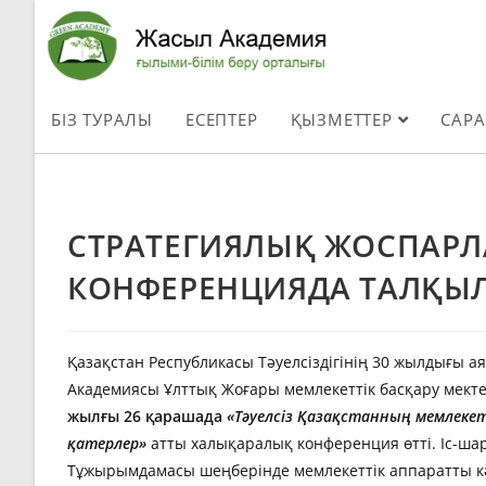
БІЗ ТУРАЛЫ
ЕСЕПТЕР
ҚЫЗМЕТТЕР
САР
СТРАТЕГИЯЛЫҚ ЖОСПАРЛ
КОНФЕРЕНЦИЯДА ТАЛҚЫ
Қазақстан Республикасы Тәуелсіздігінің 30 жылдығы 
Академиясы Ұлттық Жоғары мемлекеттік басқару мекте
жылғы 26 қарашада
«Тәуелсіз Қазақстанның мемлекет
қатерлер
»
атты халықаралық конференция өтті. Іс-шар
Тұжырымдамасы шеңберінде мемлекеттік аппаратты кәс