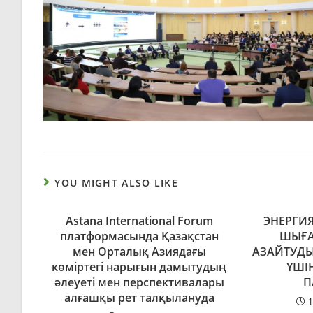
YOU MIGHT ALSO LIKE
Astana International Forum
ЭНЕРГИ
платформасында Қазақстан
ШЫҒ
мен Орталық Азиядағы
АЗАЙТУДЫ
көміртегі нарығын дамытудың
ҮШІ
әлеуеті мен перспективалары
П
алғашқы рет талқылануда
1