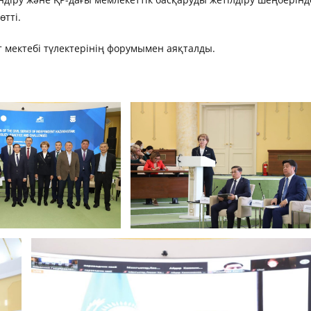
өтті.
 мектебі түлектерінің форумымен аяқталды.