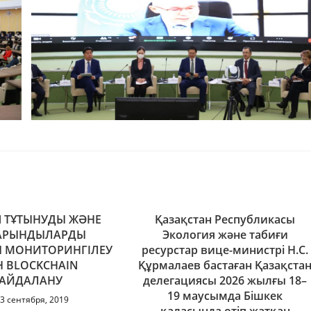
Я ТҰТЫНУДЫ ЖӘНЕ
Қазақстан Республикасы
АРЫНДЫЛАРДЫ
Экология және табиғи
 МОНИТОРИНГІЛЕУ
ресурстар вице-министрі Н.С.
Н BLOCKCHAIN
Құрмалаев бастаған Қазақста
АЙДАЛАНУ
делегациясы 2026 жылғы 18–
19 маусымда Бішкек
3 сентября, 2019
қаласында өтіп жатқан