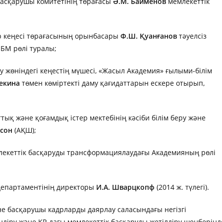
асқарушы комитетінің төрағасы
Ә.М. Байменов
мемлекеттік
р кеңесі төрағасының орынбасары
Ф.Ш. Қуанғанов
тәуелсіз
БМ рөлі туралы;
 жөніндегі кеңестің мүшесі, «Жасыл Академия» ғылыми-білім
секина
төмен көміртекті даму қағидаттарын ескере отырып,
ық және қоғамдық істер мектебінің кәсіби білім беру және
сон
(АҚШ);
екеттік басқаруды трансформациялаудағы Академияның рөлі
 департаментінің директоры
И.А. Шварцкопф
(2014 ж. түлегі).
е басқарушы кадрларды даярлау саласындағы негізгі
ендіру және ҚР-дағы мемлекеттік басқаруды жетілдіру шеңберінд