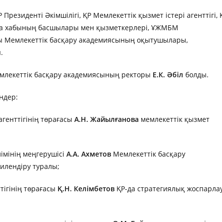
езиденті Әкімшілігі, ҚР Мемлекеттік қызмет істері агенттігі, 
ана хабының басшылары мен қызметкерлері, ҰЖМБМ
ғы Мемлекеттік басқару академиясының оқытушылары,
.
млекеттік басқару академиясының ректоры
Е.К.
Әбіл
болды.
ндер:
агенттігінің төрағасы
А.Н. Жайылғанова
мемлекеттік қызмет
лімінің меңгерушісі
А.А. Ахметов
Мемлекеттік басқару
илендіру туралы;
тігінің төрағасы
Қ.Н. Келімбетов
ҚР-да стратегиялық жоспарла