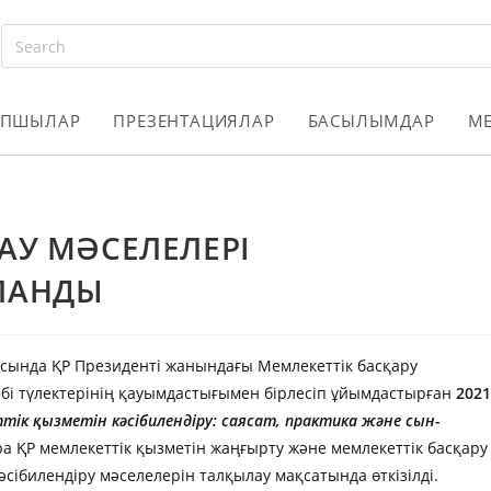
АПШЫЛАР
ПРЕЗЕНТАЦИЯЛАР
БАСЫЛЫМДАР
М
АУ МӘСЕЛЕЛЕРІ
ЛАНДЫ
аясында ҚР Президенті жанындағы Мемлекеттік басқару
бі түлектерінің қауымдастығымен бірлесіп ұйымдастырған
2021
тік қызметін кәсібилендіру: саясат, практика және сын-
а ҚР мемлекеттік қызметін жаңғырту және мемлекеттік басқару
ібилендіру мәселелерін талқылау мақсатында өткізілді.