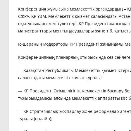
Конференция жұмысына мемлекеттік органдардың – ҚР Пр
СЖРА, ҚР ҰЭМ, Мемлекеттік қызмет саласындағы Аст
оқытушылары мен түлектері, ҚР Президенті жанында
магистранттары мен тыңдаушылары және т.б. қатысты
Іс-шараның модераторы ҚР Президенті жанындағы Ме
Конференцияның пленарлық отырысында сөз сөйлеге
— Қазақстан Республикасы Мемлекеттік қызмет істері 
саласындағы мемлекеттік саясат туралы;
— ҚР Президенті Әкімшілігінің мемлекеттік басқару бө
тұжырымдамасы аясында мемлекеттік аппаратты кәсіб
— ҚР Стратегиялық жоспарлау және реформалар агент
туралы (онлайн);