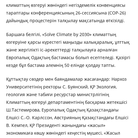
климаттың өзгеруі жөніндегі негіздемелік конвенциясы
тараптары конференциясының 26-сессиясына (COP-26)
дайындық процестерін талқылау мақсатында өткізілді.
Баршаға белгілі, «Solve Climate by 2030» климаттың
өзгеруіне қарсы күрестегі маңызды халықаралық, ұлттық
және жергілікті іс-әрекеттерді талқылауға арналған
Европалық Одақтың бастамасы болып есептеледі. Қазіргі
кезде бұл бастама әлемнің 50 елінде қолдау тапты.
Құттықтау сөздер мен баяндамалар жасағандар: Нархоз
Университетінің ректоры С. Буянский, ҚР Экология,
геология және табиғи ресурстар министрлігінің
Климаттың өзгеруі департаментінің басқарма жетекшісі
Ш.Тастемирова, Еуропалық Одақтың Қазақстандағы
Елшісі С.-O. Карлссон, Австрияның Қазақстандағы Елшісі
В. Кемпел, ҚР Президенті жанындағы «жасыл»
экономикаға көшу жөніндегі кеңестің мүшесі, «Жасыл