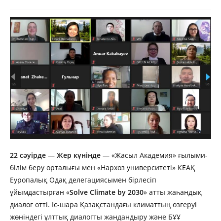
22 сәуірде
—
Жер күнінде
— «Жасыл Академия» ғылыми-
білім беру орталығы мен «Нархоз университеті» КЕАҚ
Еуропалық Одақ делегациясымен бірлесіп
ұйымдастырған «
Solve Climate by 2030
» атты жаһандық
диалог өтті. Іс-шара Қазақстандағы климаттың өзгеруі
жөніндегі ұлттық диалогты жандандыру және БҰҰ