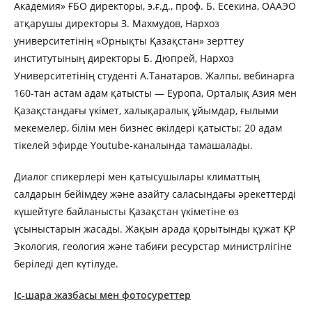
Академия» ҒБО директоры, э.ғ.д., проф. Б. Есекина, ОААЭО
атқарушы директоры З. Махмудов, Нархоз
университетінің «Орнықты Қазақстан» зерттеу
институтының директоры Б. Дюпрей, Нархоз
Университетінің студенті А.Танатаров. Жалпы, вебинарға
160-тан астам адам қатысты — Еуропа, Орталық Азия мен
Қазақстандағы үкімет, халықаралық ұйымдар, ғылыми
мекемелер, білім мен бизнес өкілдері қатысты; 20 адам
тікелей эфирде Youtube-каналында тамашалады.
Диалог спикерлері мен қатысушылары климаттың
салдарын бейімдеу және азайту саласындағы әрекеттерді
күшейтуге байланысты Қазақстан үкіметіне өз
ұсыныстарын жасады. Жақын арада қорытынды құжат ҚР
Экология, геология және табиғи ресурстар министрлігіне
беріледі деп күтілуде.
Іс-шара жазбасы мен фотосуреттер